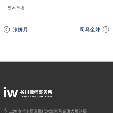
・资本市场
张妍月
司马金妹
上海市浦东新区世纪大道88号金茂大厦24层