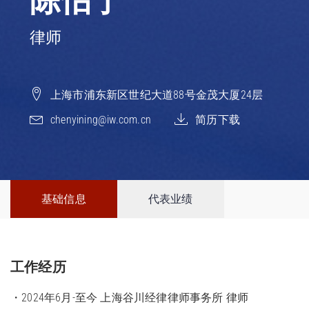
陈怡宁
律师
上海市浦东新区世纪大道88号金茂大厦24层
chenyining@iw.com.cn
简历下载
基础信息
代表业绩
工作经历
・2024年6月-至今 上海谷川经律律师事务所 律师