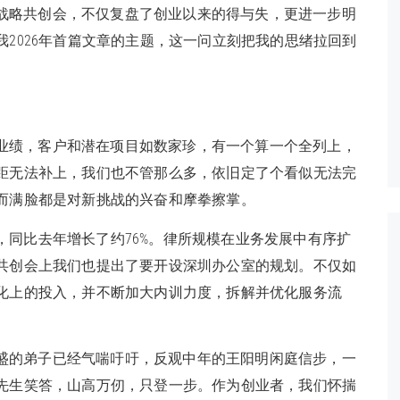
战略共创会，不仅复盘了创业以来的得与失，更进一步明
2026年首篇文章的主题，这一问立刻把我的思绪拉回到
业绩，客户和潜在项目如数家珍，有一个算一个全列上，
距无法补上，我们也不管那么多，依旧定了个看似无法完
而满脸都是对新挑战的兴奋和摩拳擦掌。
，同比去年增长了约76%。律所规模在业务发展中有序扩
共创会上我们也提出了要开设深圳办公室的规划。不仅如
化上的投入，并不断加大内训力度，拆解并优化服务流
盛的弟子已经气喘吁吁，反观中年的王阳明闲庭信步，一
先生笑答，山高万仞，只登一步。作为创业者，我们怀揣