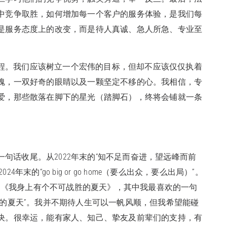
中竞争取胜，如何增加每一个客户的服务体验，是我们每
是服务态度上的改变，而是待人真诚、急人所急、专业至
程。我们应该树立一个宏伟的目标，但却不应该仅仅执着
魂，一双好奇的眼睛以及一颗坚定不移的心。我相信，专
爱，那些散落在脚下的星光（踏脚石），终将会铺就一条
句话收尾。从2022年末的“知不足而奋进，望远峰而前
4年末的“go big or go home（要么出众，要么出局）”。
缪的《我身上有个不可战胜的夏天》，其中我最喜欢的一句
的夏天”。我并不期待人生可以一帆风顺，但我希望能碰
决。很幸运，能有家人、知己、挚友及前辈们的支持，有