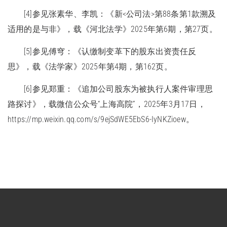
[4]参见张素华、李凯：《新<公司法>第88条第1款溯及
适用的是与非》，载《河北法学》2025年第6期，第27页。
[5]参见傅穹：《认缴制变革下的股东出资责任反
思》，载《法学家》2025年第4期，第162页。
[6]参见郑重：《追加公司股东为被执行人案件审理思
路探讨》，载微信公众号“上海高院”，2025年3月17日，
https://mp.weixin.qq.com/s/9ejSdWE5EbS6-IyNKZioew。