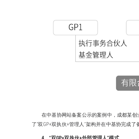
在中基协网站备案公示的案例中，成都某创业
了“双GP+双执伙+管理人”架构并在中基协完成了
4、“双GP+双执伙+外部管理人”模式