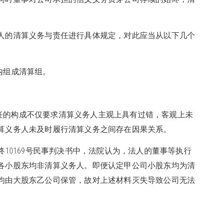
务人的清算义务与责任进行具体规定，对此应当从以下几个
内组成清算组。
责任的构成不仅要求清算义务人主观上具有过错，客观上未
算义务人未及时履行清算义务之间存在因果关系。
民终10169号民事判决书中，法院认为，法人的董事等执行
各小股东均非清算义务人。即便认定甲公司小股东均为清
均由大股东乙公司保管，故对上述材料灭失导致公司无法