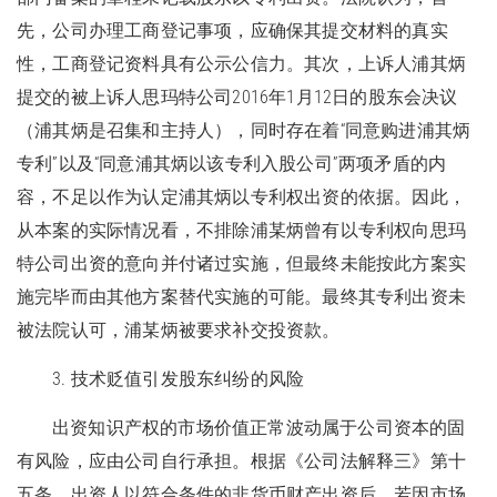
先，公司办理工商登记事项，应确保其提交材料的真实
性，工商登记资料具有公示公信力。其次，上诉人浦其炳
提交的被上诉人思玛特公司2016年1月12日的股东会决议
（浦其炳是召集和主持人），同时存在着“同意购进浦其炳
专利”以及“同意浦其炳以该专利入股公司”两项矛盾的内
容，不足以作为认定浦其炳以专利权出资的依据。因此，
从本案的实际情况看，不排除浦某炳曾有以专利权向思玛
特公司出资的意向并付诸过实施，但最终未能按此方案实
施完毕而由其他方案替代实施的可能。最终其专利出资未
被法院认可，浦某炳被要求补交投资款。
3. 技术贬值引发股东纠纷的风险
出资知识产权的市场价值正常波动属于公司资本的固
有风险，应由公司自行承担。根据《公司法解释三》第十
五条，出资人以符合条件的非货币财产出资后，若因市场