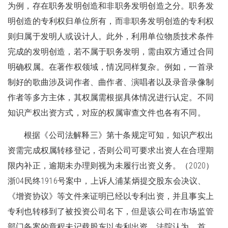
为例，存在职务发明创造和非职务发明创造之分。职务发
明创造的专利权归单位所有，而非职务发明创造的专利权
则归属于发明人或设计人。此外，利用单位物质技术条件
完成的发明创造，若不属于职务发明，需由双方通过合同
明确权属。在著作权领域，情况同样复杂。例如，一首录
制好的歌曲涉及词作者、曲作者、演唱者以及录音录像制
作者等多方主体，其权属需根据具体情况进行认定。不同
知识产权出资方式，对应的权属审查文件也各有不同。
根据《公司法解释三》第十条规定可知，知识产权出
资需完成权属转移登记，否则公司可要求出资人在合理期
限内补正，逾期未办理则视为未履行出资义务。（2020）
浙04民终1916号案中，上诉人浦某炳提交股东会决议、
《增资协议》等文件来证明已经以专利出资，并且事实上
专利也转移到了被投资公司名下，但是该公司在市场监管
部门备案的章程未记载股东以专利出资。法院认为，首